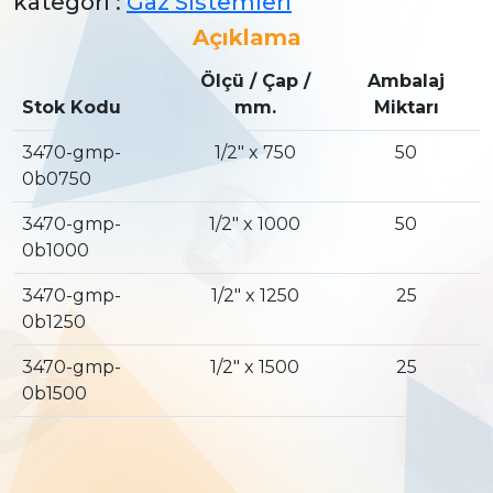
kategori :
Gaz Sistemleri
Açıklama
Ölçü / Çap /
Ambalaj
Stok Kodu
mm.
Miktarı
3470-gmp-
1/2″ x 750
50
0b0750
3470-gmp-
1/2″ x 1000
50
0b1000
3470-gmp-
1/2″ x 1250
25
0b1250
3470-gmp-
1/2″ x 1500
25
0b1500