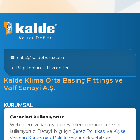
satis@kaldeboru.com
Bilgi Toplumu Hizmetleri
Kalde Klima Orta Basınç Fittings ve
Valf Sanayi A.Ş.
KURUMSAL
Tarihçe
Çerezleri kullanıyoruz
Vizyon
Web sitemizi daha iyi deneyimlemeniz için çerezler
kullanıyoruz. Detaylı bilgi için
Çerez Politikası
ve
Kişisel
Kalite Politikamız
Verilerin Korunması Politikamızı
inceleyebilirsiniz.