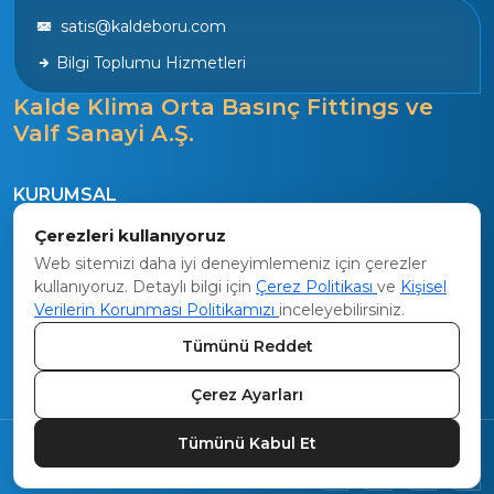
satis@kaldeboru.com
Bilgi Toplumu Hizmetleri
Kalde Klima Orta Basınç Fittings ve
Valf Sanayi A.Ş.
KURUMSAL
Tarihçe
Çerezleri kullanıyoruz
Vizyon
Web sitemizi daha iyi deneyimlemeniz için çerezler
kullanıyoruz. Detaylı bilgi için
Çerez Politikası
ve
Kişisel
Kalite Politikamız
Verilerin Korunması Politikamızı
inceleyebilirsiniz.
ÜRETİM
Tümünü Reddet
Sistem Üretimi
Çerez Ayarları
Tümünü Kabul Et
Web Tasarım :
Organik İnsan