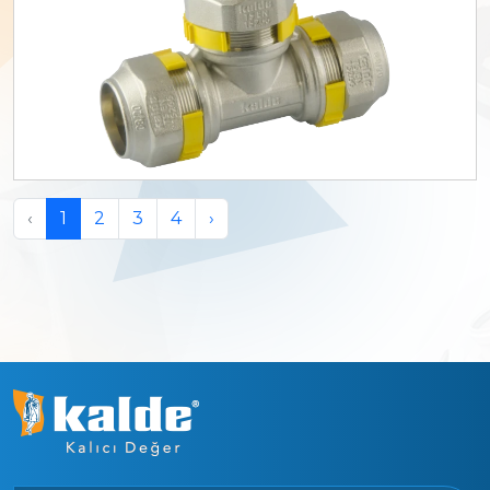
‹
1
2
3
4
›