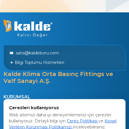
satis@kaldeboru.com
Bilgi Toplumu Hizmetleri
Kalde Klima Orta Basınç Fittings ve
Valf Sanayi A.Ş.
KURUMSAL
Tarihçe
Çerezleri kullanıyoruz
Vizyon
Web sitemizi daha iyi deneyimlemeniz için çerezler
kullanıyoruz. Detaylı bilgi için
Çerez Politikası
ve
Kişisel
Kalite Politikamız
Verilerin Korunması Politikamızı
inceleyebilirsiniz.