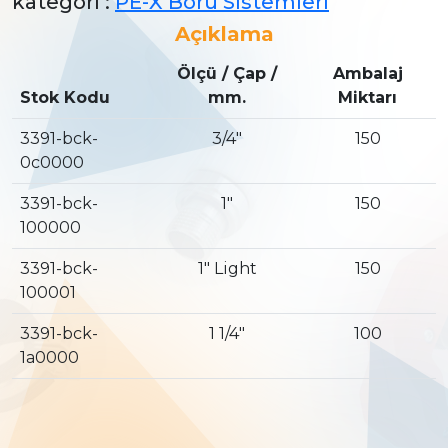
kategori :
PE-X Boru Sistemleri
Açıklama
Ölçü / Çap /
Ambalaj
Stok Kodu
mm.
Miktarı
3391-bck-
3/4″
150
0c0000
3391-bck-
1″
150
100000
3391-bck-
1″ Light
150
100001
3391-bck-
1 1/4″
100
1a0000