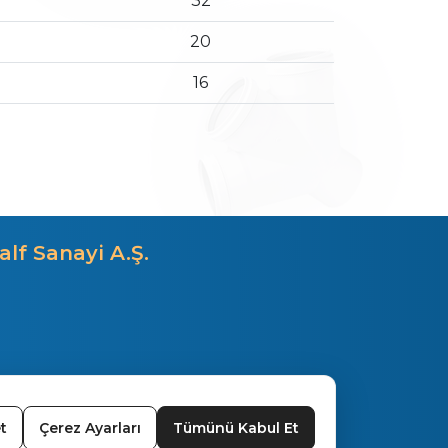
32
20
16
alf Sanayi A.Ş.
t
Çerez Ayarları
Tümünü Kabul Et