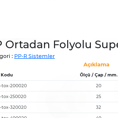
 Ortadan Folyolu Sup
gori :
PP-R Sistemler
Açıklama
 Kodu
Ölçü / Çap / mm.
-tox-200020
20
-tox-250020
25
-tox-320020
32