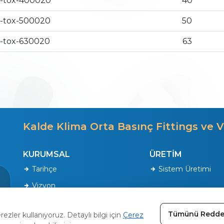
-tox-400020
40
-tox-500020
50
-tox-630020
63
Kalde Klima Orta Basınç Fittings ve V
KURUMSAL
ÜRETİM
Tarihçe
Sistem Üretimi
Vizyon
Kalite Politikamız
Tümünü Redde
zler kullanıyoruz. Detaylı bilgi için
Çerez