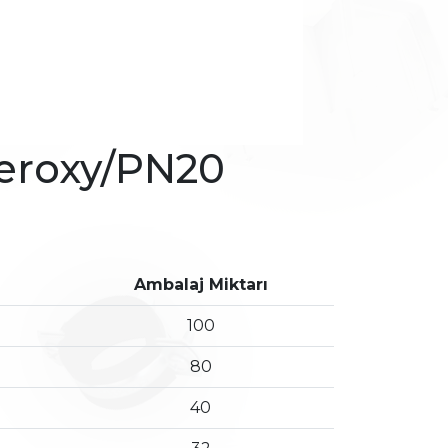
eroxy/PN20
Ambalaj Miktarı
100
80
40