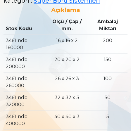
kategori :
Süper Boru Sistemleri
Açıklama
Ölçü / Çap /
Ambalaj
Stok Kodu
mm.
Miktarı
3461-ndb-
16 x 16 x 2
200
160000
3461-ndb-
20 x 20 x 2
150
200000
3461-ndb-
26 x 26 x 3
100
260000
3461-ndb-
32 x 32 x 3
50
320000
3461-ndb-
40 x 40 x 3
5
400000