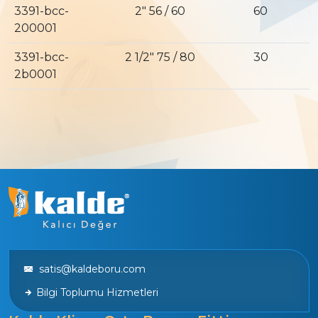
3391-bcc-
2″ 56 / 60
60
200001
3391-bcc-
2 1/2″ 75 / 80
30
2b0001
satis@kaldeboru.com
Bilgi Toplumu Hizmetleri