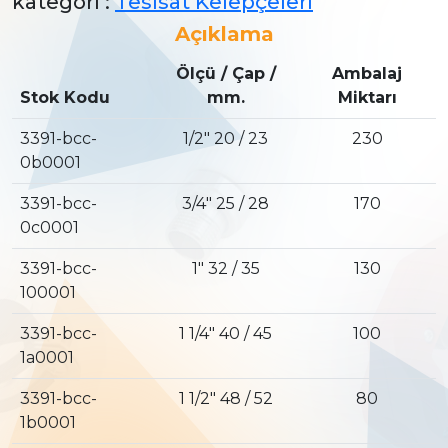
kategori :
Tesisat Kelepçeleri
Açıklama
Ölçü / Çap /
Ambalaj
Stok Kodu
mm.
Miktarı
3391-bcc-
1/2″ 20 / 23
230
0b0001
3391-bcc-
3/4″ 25 / 28
170
0c0001
3391-bcc-
1″ 32 / 35
130
100001
3391-bcc-
1 1/4″ 40 / 45
100
1a0001
3391-bcc-
1 1/2″ 48 / 52
80
1b0001