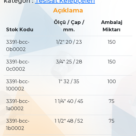
kategori :
Tesisat Kelepçeleri
Açıklama
Ölçü / Çap /
Ambalaj
Stok Kodu
mm.
Miktarı
3391-bcc-
1/2″ 20 / 23
150
0b0002
3391-bcc-
3/4″ 25 / 28
150
0c0002
3391-bcc-
1″ 32 / 35
100
100002
3391-bcc-
1 1/4″ 40 / 45
75
1a0002
3391-bcc-
1 1/2″ 48 / 52
75
1b0002