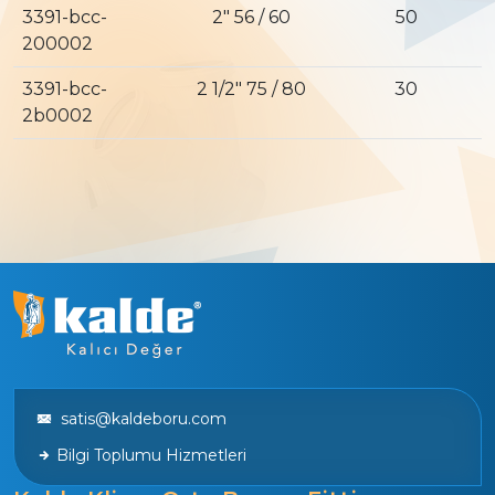
3391-bcc-
2″ 56 / 60
50
200002
3391-bcc-
2 1/2″ 75 / 80
30
2b0002
satis@kaldeboru.com
Bilgi Toplumu Hizmetleri